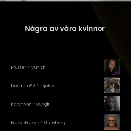
Några av våra kvinnor
Pruster
Munich
❄
bostrom52
mjolby
❄
KarenAnn
Rungiri
❄
FrökenFräken
Göteborg
❄