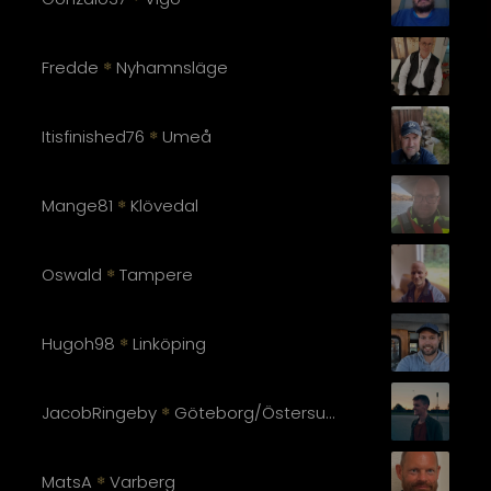
Fredde
Nyhamnsläge
❄
Itisfinished76
Umeå
❄
Mange81
Klövedal
❄
Oswald
Tampere
❄
Hugoh98
Linköping
❄
JacobRingeby
Göteborg/Östersund
❄
MatsA
Varberg
❄