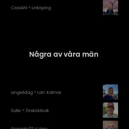
CissiAhl
Linköping
❄
Några av våra män
singelidag
Län: Kalmar
❄
Salle
Örsköldsvik
❄
Gonzalo37
Vigo
❄