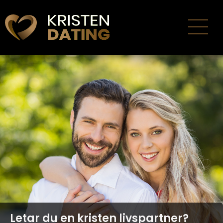
Hem
Logga in
Om oss
Användarvillkor
Integritetspolicy
Kontakt
Svenska
Letar du en kristen livspartner?