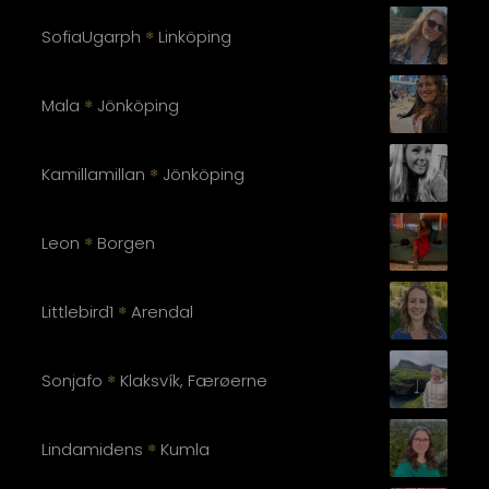
SofiaUgarph
Linköping
❄
Mala
Jönköping
❄
Kamillamillan
Jönköping
❄
Leon
Borgen
❄
Littlebird1
Arendal
❄
Sonjafo
Klaksvík, Færøerne
❄
Lindamidens
Kumla
❄